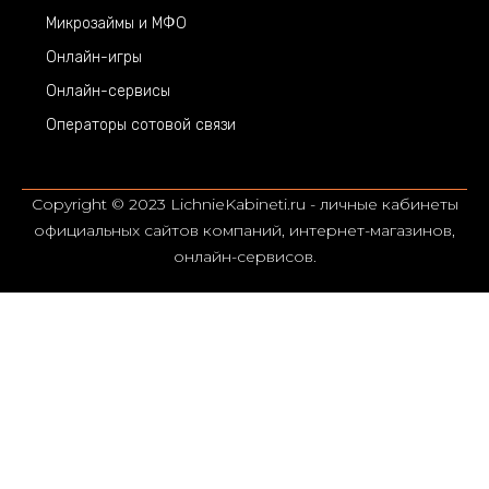
Микрозаймы и МФО
Онлайн-игры
Онлайн-сервисы
Операторы сотовой связи
Copyright © 2023 LichnieKabineti.ru - личные кабинеты
официальных сайтов компаний, интернет-магазинов,
онлайн-сервисов.
Сайт lichniekabineti.ru носит информационно-справочный
характер. Мы не являемся официальным представителем
упомянутых компаний и не выдаём себя за них; все названия
и товарные знаки принадлежат их правообладателям. Для
входа используйте официальные сайты, ссылки на которые
приведены в статье.