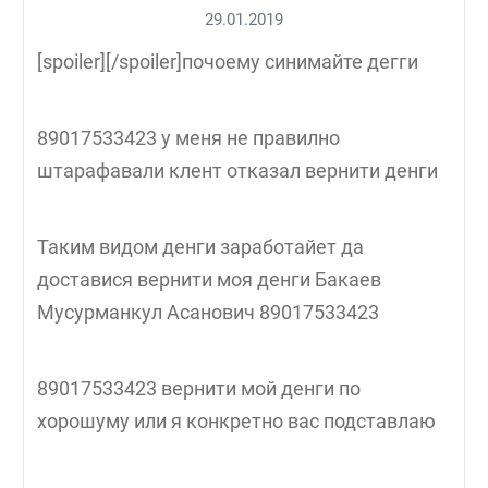
29.01.2019
[spoiler][/spoiler]почоему синимайте дегги
89017533423 у меня не правилно
штарафавали клент отказал вернити денги
Таким видом денги заработайет да
доставися вернити моя денги Бакаев
Мусурманкул Асанович 89017533423
89017533423 вернити мой денги по
хорошуму или я конкретно вас подставлаю