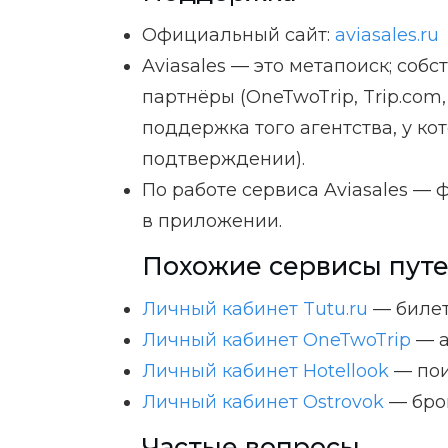
Официальный сайт:
aviasales.ru
Aviasales — это метапоиск; соб
партнёры (OneTwoTrip, Trip.com,
поддержка того агентства, у ко
подтверждении).
По работе сервиса Aviasales — 
в приложении.
Похожие сервисы пут
Личный кабинет Tutu.ru
— билет
Личный кабинет OneTwoTrip
— а
Личный кабинет Hotellook
— пои
Личный кабинет Ostrovok
— бро
Частые вопросы