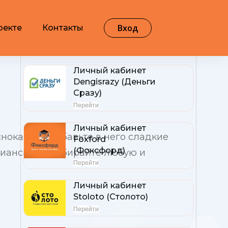
Вход
оекте
Контакты
Самые популярные
Личный кабинет
Dengisrazy (Деньги
Сразу)
Перейти
Личный кабинет
нока. Или добавьте в него сладкие
Foxford
(Фоксфорд)
арианская – выбирайте любую и
Перейти
Личный кабинет
Stoloto (Столото)
Перейти