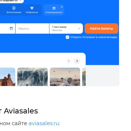
 Aviasales
ном сайте
aviasales.ru
: