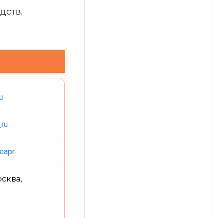
дств.
u
_ru
eapr
осква,