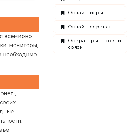
Онлайн-игры
Онлайн-сервисы
ия всемирно
Операторы сотовой
ки, мониторы,
связи
ам необходимо
рнет),
 своих
одные
ьности.
раве