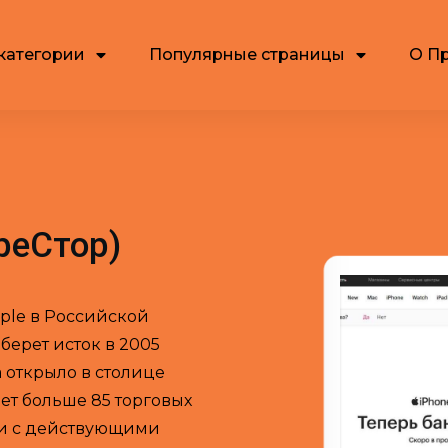
категории
Популярные страницы
О П
(реСтор)
pple в Российской
берет исток в 2005
 открыло в столице
ет больше 85 торговых
е и с действующими