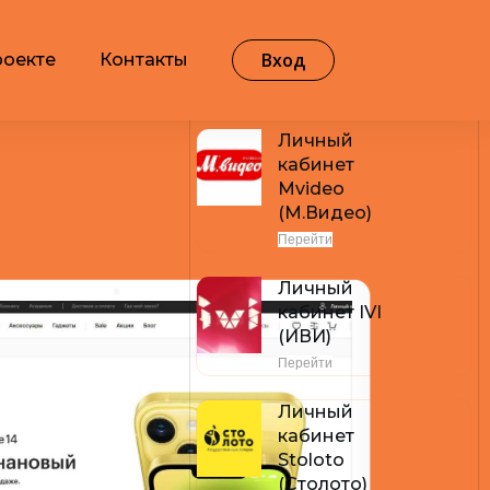
Вход
роекте
Контакты
Самые популярные
Личный
кабинет
Mvideo
(М.Видео)
Перейти
Личный
кабинет IVI
(ИВИ)
Перейти
Личный
кабинет
Stoloto
(Столото)