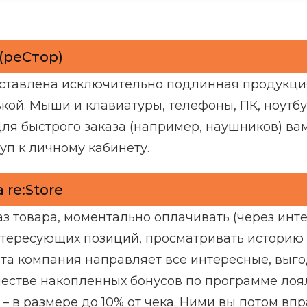
 (реСтор)
дставлена исключительно подлинная продукц
кой. Мыши и клавиатуры, телефоны, ПК, ноутбу
Для быстрого заказа (например, наушников) в
уп к личному кабинету.
re:Store
з товара, моментально оплачивать (через инте
нтересующих позиций, просматривать историю
нта компания направляет все интересные, выг
стве накопленных бонусов по программе лоял
– в размере до 10% от чека. Ними вы потом вп