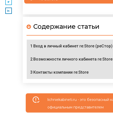
Содержание статьи
1
Вход в личный кабинет re:Store (реСтор)
2
Возможности личного кабинета re:Store
3
Контакты компании re:Store
lichniekabineti.ru - это безопасны
официальным представителем