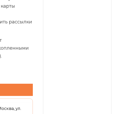
 карты
дить рассылки
т
акопленными
.
Москва, ул.