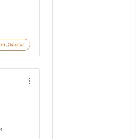
етьте Гость Оксана
к