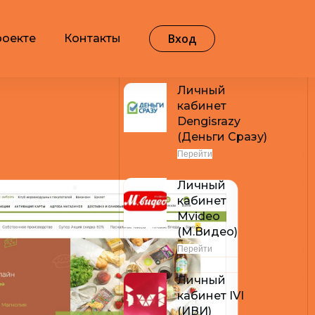
Вход
роекте
Контакты
Самые популярные
Личный
кабинет
Dengisrazy
(Деньги Сразу)
Перейти
Личный
кабинет
Mvideo
(М.Видео)
Перейти
Личный
кабинет IVI
(ИВИ)