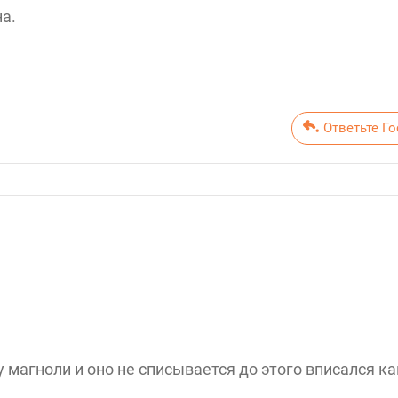
а.
Отв
у магноли и оно не списывается до этого вписался ка