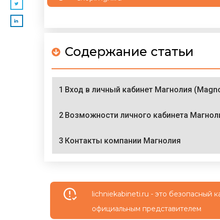
Содержание статьи
1
Вход в личный кабинет Магнолия (Magno
2
Возможности личного кабинета Магнол
3
Контакты компании Магнолия
lichniekabineti.ru - это безопасны
официальным представителем