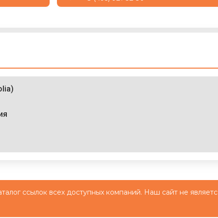
lia)
ия
й каталог ссылок всех доступных компаний. Наш сайт не являетс