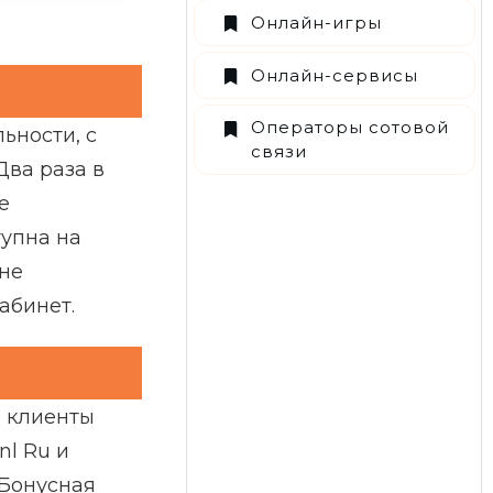
Онлайн-игры
Онлайн-сервисы
Операторы сотовой
ьности, с
связи
Два раза в
е
упна на
ине
абинет.
е клиенты
nl Ru и
 Бонусная