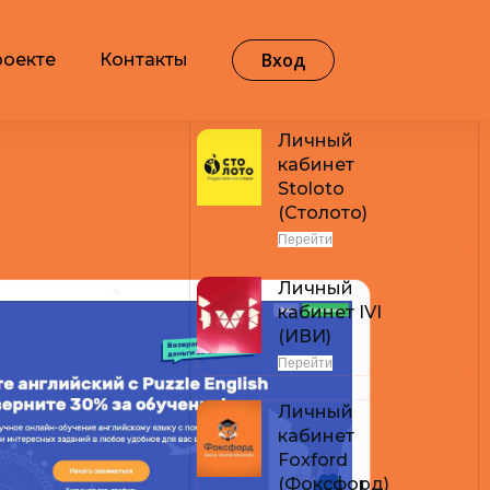
Вход
роекте
Контакты
Самые популярные
Личный
кабинет
Stoloto
(Столото)
Перейти
Личный
кабинет IVI
(ИВИ)
Перейти
Личный
кабинет
Foxford
(Фоксфорд)