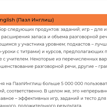
nglish (Пазл Инглиш)
ор следующих продуктов: заданий; игр – для 
я расширения запаса и объема разговорной реч
ющимся у участника уровнем; подкастов – луч
о-уроки с титрами) и курсов, предполагающих 
е с учителем. Некоторые из перечисленных ва
шенствование разговорной речи, другие – гра
ня на ПазлИнглиш больше 5 000 000 пользовате
й, соответственно. В целом же, это непрерывн
авное – эффективных игр, заданий и тесто для
анного, положительного результата.