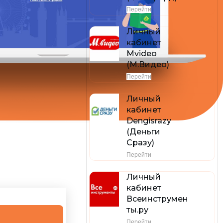
Перейти
Личный
кабинет
Mvideo
(М.Видео)
Перейти
Личный
кабинет
Dengisrazy
(Деньги
Сразу)
Перейти
Личный
кабинет
Всеинструмен
ты.ру
Перейти