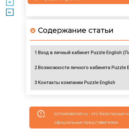
Содержание статьи
1
Вход в личный кабинет Puzzle English (
2
Возможности личного кабинета Puzzle E
3
Контакты компании Puzzle English
lichniekabineti.ru - это безопасны
официальным представителем