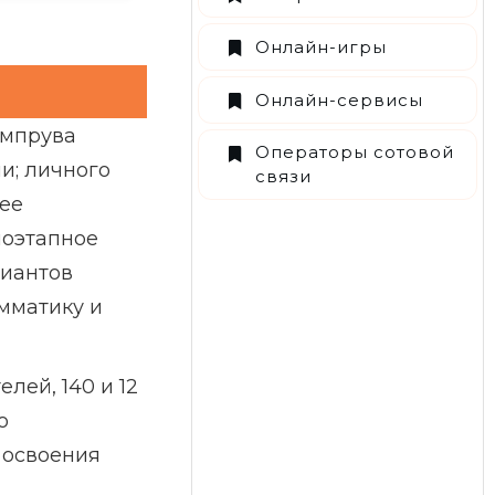
Онлайн-игры
Онлайн-сервисы
импрува
Операторы сотовой
и; личного
связи
шее
поэтапное
риантов
мматику и
лей, 140 и 12
о
 освоения