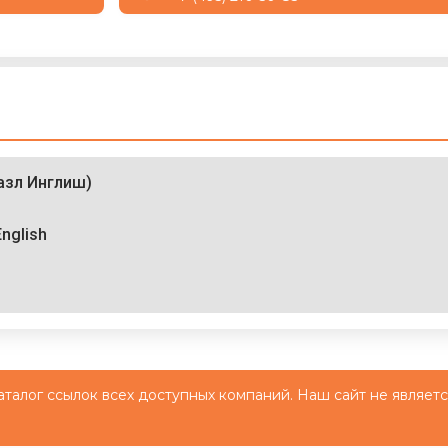
Пазл Инглиш)
nglish
й каталог ссылок всех доступных компаний. Наш сайт не являет