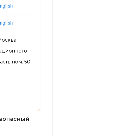
nglish
nglish
 Москва,
ационного
часть пом. 50,
езопасный