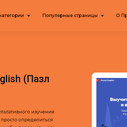
категории
Популярные страницы
О П
glish (Пазл
зультативного изучения
т просто определиться