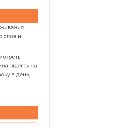
леживания
о слов и
мотреть
ачинающего» на
оку в день,