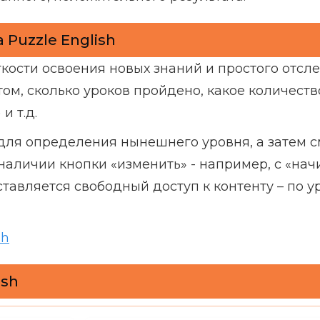
Puzzle English
кости освоения новых знаний и простого отс
том, сколько уроков пройдено, какое количеств
и т.д.
 для определения нынешнего уровня, а затем с
 о наличии кнопки «изменить» - например, с «н
тавляется свободный доступ к контенту – по ур
sh
ish