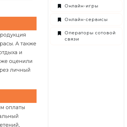
Онлайн-игры
Онлайн-сервисы
Операторы сотовой
продукция
связи
расы. А также
отдыха и
 уже оценили
ерез личный
ом оплаты
нальный
етений,