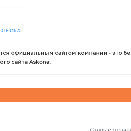
901804675
ется официальным сайтом компании
- это б
го сайта Askona.
Старые отзыв