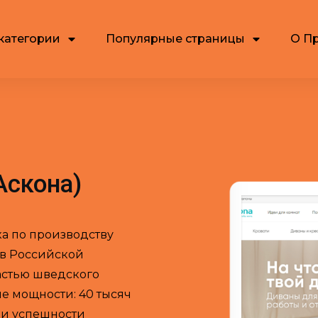
категории
Популярные страницы
О П
Аскона)
ка по производству
 в Российской
астью шведского
е мощности: 40 тысяч
и и успешности