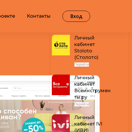
Вход
роекте
Контакты
Самые популярные
Личный
кабинет
Stoloto
(Столото)
Перейти
Личный
кабинет
Всеинструмен
ты.ру
Перейти
Личный
кабинет IVI
(ИВИ)