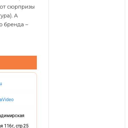
ают сюрпризы
ура). А
о бренда –
u
aVideo
ладимирская
я 116г, стр.25