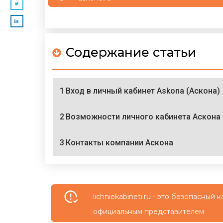
Содержание статьи
1
Вход в личный кабинет Askona (Аскона)
2
Возможности личного кабинета Аскона
3
Контакты компании Аскона
lichniekabineti.ru - это безопасны
официальным представителем