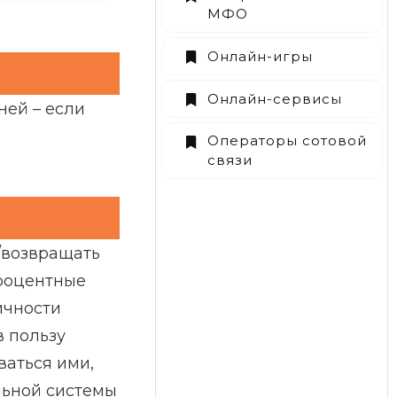
МФО
Онлайн-игры
Онлайн-сервисы
ней – если
Операторы сотовой
связи
/возвращать
процентные
ичности
в пользу
ваться ими,
льной системы