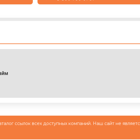
айм
й каталог ссылок всех доступных компаний. Наш сайт не являе