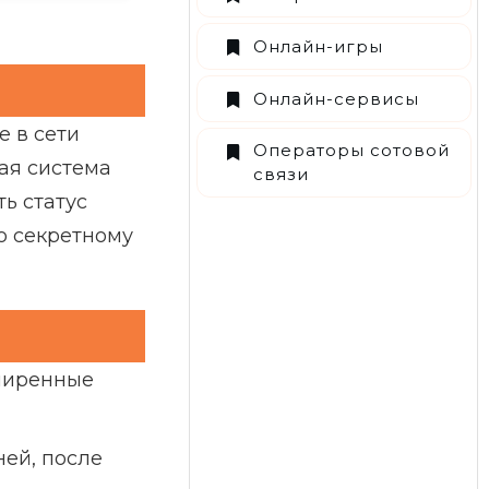
Онлайн-игры
Онлайн-сервисы
 в сети
Операторы сотовой
ая система
связи
ь статус
о секретному
сширенные
ней, после