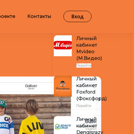
Вход
роекте
Контакты
Самые популярные
Личный
кабинет
Mvideo
(М.Видео)
Перейти
Личный
кабинет
Foxford
(Фоксфорд)
Перейти
Личный
кабинет
Dengisrazy