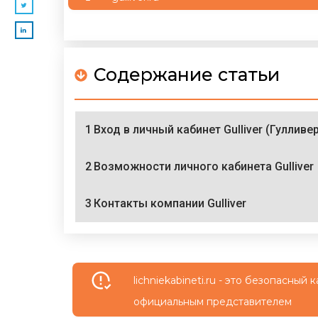
Содержание статьи
1
Вход в личный кабинет Gulliver (Гулливе
2
Возможности личного кабинета Gulliver
3
Контакты компании Gulliver
lichniekabineti.ru - это безопасны
официальным представителем