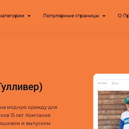
категории
Популярные страницы
О П
Гулливер)
х на модную одежду для
ков 15 лет. Компания
 пошивом и выпуском