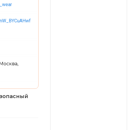
r_wear
UCnW_BYCuAHwf
 Москва,
езопасный