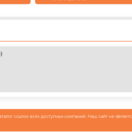
р)
й каталог ссылок всех доступных компаний. Наш сайт не являет