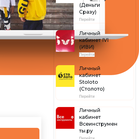
(Деньги
Сразу)
Перейти
Личный
кабинет IVI
(ИВИ)
Перейти
Личный
кабинет
Stoloto
(Столото)
Перейти
Личный
кабинет
Всеинструмен
ты.ру
Перейти