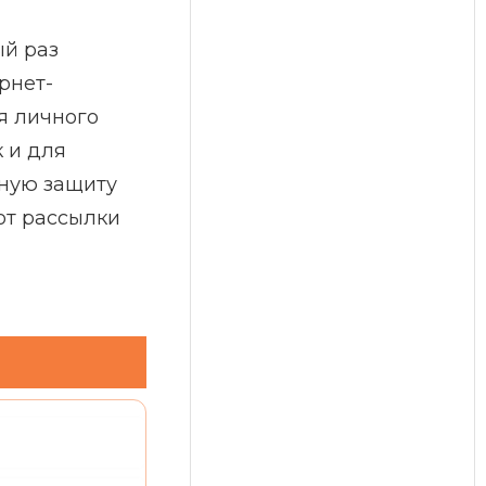
ый раз
рнет-
я личного
 и для
жную защиту
от рассылки