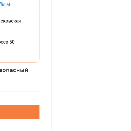
icial
осковская
ссе 50
езопасный