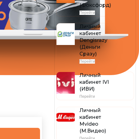
(Фоксфорд)
Перейти
Личный
кабинет
Dengisrazy
(Деньги
Сразу)
Перейти
Личный
кабинет IVI
(ИВИ)
Перейти
Личный
кабинет
Mvideo
(М.Видео)
Перейти