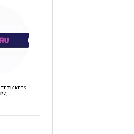
Т TICKETS
РУ)