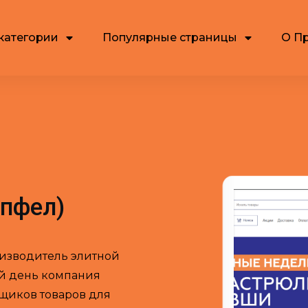
категории
Популярные страницы
О П
ипфел)
роизводитель элитной
ий день компания
щиков товаров для