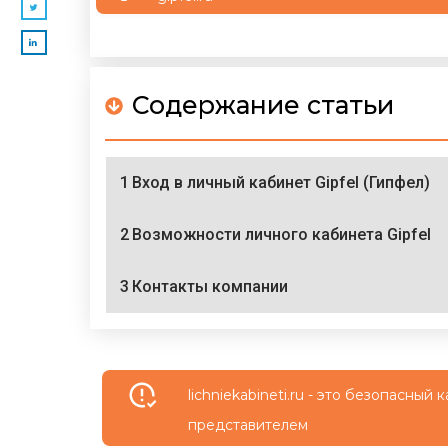
Содержание статьи
1
Вход в личный кабинет Gipfel (Гипфел)
2
Возможности личного кабинета Gipfel
3
Контакты компании
lichniekabineti.ru - это безопасны
представителем