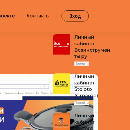
Вход
роекте
Контакты
Самые популярные
Личный
кабинет
Всеинструмен
ты.ру
Перейти
Личный
кабинет
Stoloto
(Столото)
Перейти
Личный
кабинет
Foxford